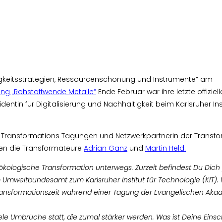
haltigkeitsstrategien, Ressourcenschonung und Instrumente“ am
ng „Rohstoffwende Metalle“
Ende Februar war ihre letzte offiziell
dentin für Digitalisierung und Nachhaltigkeit beim Karlsruher Inst
ger Transformations Tagungen und Netzwerkpartnerin der Transf
en die Transformateure
Adrian Ganz
und
Martin Held.
al-ökologische Transformation unterwegs. Zurzeit befindest Du Dich
 Umweltbundesamt zum Karlsruher Institut für Technologie (KIT).
Transformationszeit während einer Tagung der Evangelischen Akad
iele Umbrüche statt, die zumal stärker werden. Was ist Deine Eins