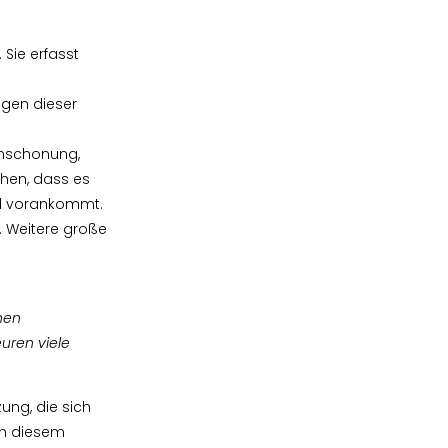
Sie erfasst
lgen dieser
enschonung,
ehen, dass es
iel vorankommt.
. Weitere große
hen
uren viele
ung, die sich
an diesem