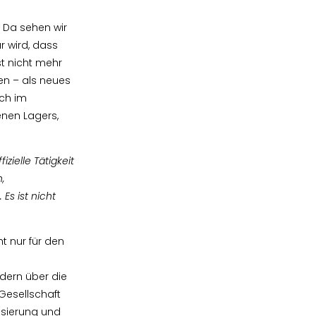
. Da sehen wir
r wird, dass
t nicht mehr
len – als neues
uch im
enen Lagers,
zielle Tätigkeit
,
s ist nicht
t nur für den
dern über die
Gesellschaft
isierung und