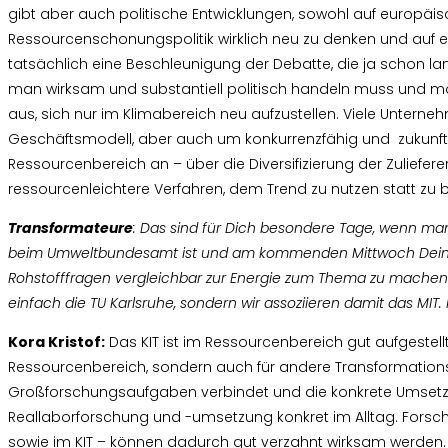
gibt aber auch politische Entwicklungen, sowohl auf europäis
Ressourcenschonungspolitik wirklich neu zu denken und auf ei
tatsächlich eine Beschleunigung der Debatte, die ja schon lan
man wirksam und substantiell politisch handeln muss und möc
aus, sich nur im Klimabereich neu aufzustellen. Viele Unterneh
Geschäftsmodell, aber auch um konkurrenzfähig und zukunft
Ressourcenbereich an – über die Diversifizierung der Zuliefer
ressourcenleichtere Verfahren, dem Trend zu nutzen statt zu 
Transformateure
: Das sind für Dich besondere Tage, wenn man 
beim Umweltbundesamt ist und am kommenden Mittwoch Deine ne
Rohstofffragen vergleichbar zur Energie zum Thema zu machen?
einfach die TU Karlsruhe, sondern wir assoziieren damit das MIT.
Kora Kristof:
Das KIT ist im Ressourcenbereich gut aufgestellt.
Ressourcenbereich, sondern auch für andere Transformations
Großforschungsaufgaben verbindet und die konkrete Umsetzun
Reallaborforschung und -umsetzung konkret im Alltag. Forschu
sowie im KIT – können dadurch gut verzahnt wirksam werden. H