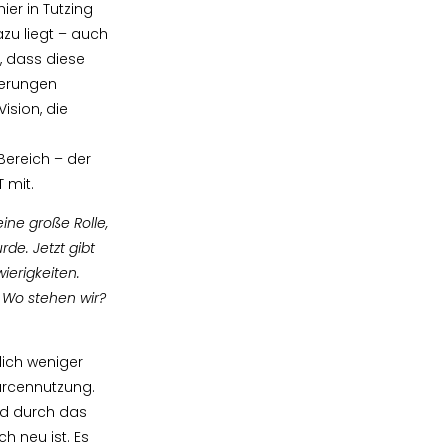
er in Tutzing
zu liegt – auch
, dass diese
derungen
ision, die
Bereich – der
 mit.
ine große Rolle,
rde. Jetzt gibt
erigkeiten.
: Wo stehen wir?
lich weniger
urcennutzung.
nd durch das
ch neu ist. Es