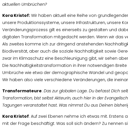
aktuellen Umbrüchen?
Kora Kristof:
Wir haben aktuell eine Reihe von grundlegenden
unsere Produktionssysteme, unsere Infrastrukturen, unsere K
Veränderungsprozess gilt es einerseits zu gestalten und dabei
digitalen Transformation mitgedacht werden. Wenn wir das v
Als zweites komme ich zur dringend anstehenden Nachhaltigke
Biodiversität, aber auch die soziale Nachhaltigkeit sowie Gere
zwar im Klimaschutz eine Beschleunigung gibt, wir sehen aber 
Die Nachhaltigkeitstransformation in ihrer notwendigen Breit
Umbrüche wie etwa der demographische Wandel und geopoliti
Wir haben also viele verschiedene Veränderungen, die ineina
Transformateure
:
Das zur globalen Lage. Du befasst Dich sel
Transformation, bist selbst Akteurin, auch hier in der
Evangelisch
Tagungen
veranstaltet hast. Was nimmst Du aus Deinen bishe
Kora Kristof
: Auf zwei Ebenen nehme ich etwas mit. Erstens
mit der Frage beschäftigt: Was soll sich ändern? Zu nennen 