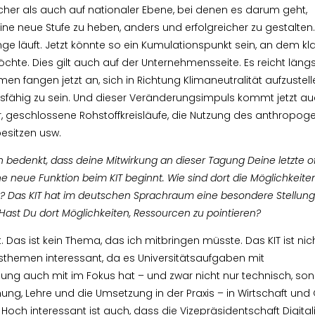
cher als auch auf nationaler Ebene, bei denen es darum geht,
ne neue Stufe zu heben, anders und erfolgreicher zu gestalten
ge läuft. Jetzt könnte so ein Kumulationspunkt sein, an dem kla
hte. Dies gilt auch auf der Unternehmensseite. Es reicht längs
men fangen jetzt an, sich in Richtung Klimaneutralität aufzustel
sfähig zu sein. Und dieser Veränderungsimpuls kommt jetzt a
er, geschlossene Rohstoffkreisläufe, die Nutzung des anthropog
besitzen usw.
bedenkt, dass deine Mitwirkung an dieser Tagung Deine letzte offi
ue Funktion beim KIT beginnt. Wie sind dort die Möglichkeiten
 Das KIT hat im deutschen Sprachraum eine besondere Stellung. E
 Hast Du dort Möglichkeiten, Ressourcen zu pointieren?
 Das ist kein Thema, das ich mitbringen müsste. Das KIT ist nich
themen interessant, da es Universitätsaufgaben mit
g auch mit im Fokus hat – und zwar nicht nur technisch, son
ng, Lehre und die Umsetzung in der Praxis – in Wirtschaft und 
och interessant ist auch, dass die Vizepräsidentschaft Digital