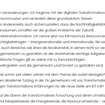
 Veränderungen. Ich beginne mit der digitalen Transformation. 
onsummuster und verändert diese grundsätzlich. Diesen
 andererseits auch sicherzustellen, dass die Nachhaltigkeitsfo
ersäumen, schaffen wir die großen Probleme der Zukunft.
itstransformation. Ich nenne jetzt nur Klimaschutz, Ressourc
chtigkeitsfragen – intergenerationelle und internationale. Wir s
auch Bereiche, wie etwa die Biodiversität, in denen nicht so v
e gemeinsam zu gestalten, ist die anstehende wichtige Aufgabe
sche Fragen gilt es dabei mit zu berücksichtigen.
ndergreifen und die gemeinsam und forciert zu gestalten sind.
bst schon seit vielen Jahren mit
dem Thema der sozial-ökologisc
en Akademie Tutzing, in der Du gemeinsam mit uns Transformate
rigen Transformations-Erfahrungen
für die neue Stelle am KIT mit?
 auf der Ebene der transformativen Forschung und deren Umsetz
sind beispielsweise die Energiewende, die Ressourcenwende – 