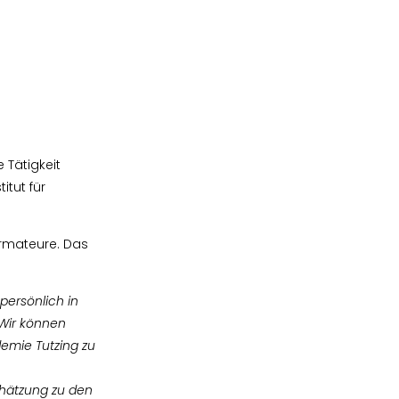
e Tätigkeit
itut für
ormateure. Das
 persönlich in
 Wir können
emie Tutzing zu
chätzung zu den