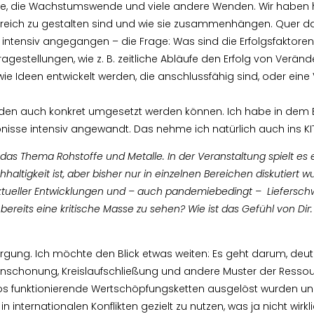
le, die Wachstumswende und viele andere Wenden. Wir haben hi
olgreich zu gestalten sind und wie sie zusammenhängen. Quer da
ntensiv angegangen – die Frage: Was sind die Erfolgsfaktoren
estellungen, wie z. B. zeitliche Abläufe den Erfolg von Verän
 Ideen entwickelt werden, die anschlussfähig sind, oder eine V
enden auch konkret umgesetzt werden können. Ich habe in dem 
nisse intensiv angewandt. Das nehme ich natürlich auch ins KIT
as Thema Rohstoffe und Metalle. In der Veranstaltung spielt es e
ltigkeit ist, aber bisher nur in einzelnen Bereichen diskutiert wu
tueller Entwicklungen und – auch pandemiebedingt – Lieferschwi
 bereits eine kritische Masse zu sehen? Wie ist das Gefühl von Dir
rsorgung. Ich möchte den Blick etwas weiten: Es geht darum, deut
nschonung, Kreislaufschließung und andere Muster der Resso
los funktionierende Wertschöpfungsketten ausgelöst wurden u
internationalen Konflikten gezielt zu nutzen, was ja nicht wirkli