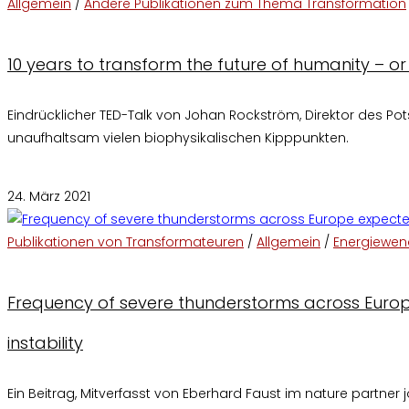
Allgemein
/
Andere Publikationen zum Thema Transformation
10 years to transform the future of humanity – or
Eindrücklicher TED-Talk von Johan Rockström, Direktor des Po
unaufhaltsam vielen biophysikalischen Kipppunkten.
Kommentare deaktiviert
für 10 years to transform the future o
24. März 2021
Publikationen von Transformateuren
/
Allgemein
/
Energiewen
Frequency of severe thunderstorms across Europe 
instability
Ein Beitrag, Mitverfasst von Eberhard Faust im nature partner