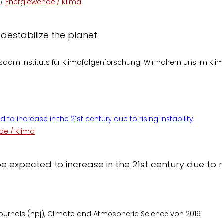
/
Energiewende / Klima
 destabilize the planet
tsdam Instituts für Klimafolgenforschung: Wir nähern uns im Kl
f humanity – or destabilize the planet
de / Klima
expected to increase in the 21st century due to r
 journals (npj), Climate and Atmospheric Science von 2019