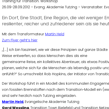
Training für Transition. Workshop
26.09-28.09.2012 – Evang. Akademie Tutzing – Veranstalter: Ev
Ein Dorf, Eine Stadt, Eine Region, die viel weniger
resilienter, reicher und zufriedener sein als sie heute
Mit dem Transformateur
Martin Held
Zum Flyer geht’s hier
„[…] ich bin fasziniert, wie wir diese Prinzipien auf ganze St
Weise entwerfen, so dass Menschen dies als eine
gemeinsame Reise, ein kollektives Abenteuer, als etwas Posit
planen, welche sich für die Menschen als lebendig, positiv u
anfühlt?“ So umschreibt Rob Hopkins, der Initiator von Transiti
Der Workshop führt in ein Modell des kommunalen Engagemen
von fossilen Brennstoffen nach dem Transition-Modell ein (www.t
sind sehr herzlich nach Tutzing eingeladen.
Martin Held
, Evangelische Akademie Tutzing
Gerd Wessling
, Transition Town Bielefeld und Transition Netz