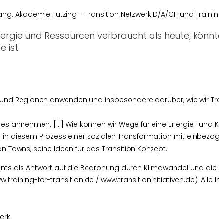
ang. Akademie Tutzing – Transition Netzwerk D/A/CH und Training
 Energie und Ressourcen verbraucht als heute, könnte
 ist.
ädte und Regionen anwenden und insbesondere darüber, wie wir Tra
ives annehmen. […] Wie können wir Wege für eine Energie- und 
nd in diesem Prozess einer sozialen Transformation mit einbezo
on Towns, seine Ideen für das Transition Konzept.
ts als Antwort auf die Bedrohung durch Klimawandel und die
raining-for-transition.de / www.transitioninitiativen.de). Alle I
werk