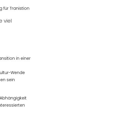
 für Tranistion
 viel
nsition in einer
Kultur-Wende
gen sein
 Abhängigkeit
nteressierten