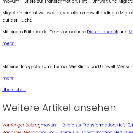
movum – Briefe zur Transformation, Heft 11, Umwelt und Migrat
Migration nimmt weltweit zu, vor allem umweltbedingte Migrat
auf der Flucht.
Mit einem Editorial der Transformateure
Dieter Janecek
und
M
mehr…
Mit einer Infografik zum Thema „Wie Klima und Umwelt Mensch
mehr…
Übersicht ...
Weitere Artikel ansehen
Vorheriger Beitrag
movum – Briefe zur Transformation, Heft 10, E
Nächster Beitrag
movum – Briefe zur Transformation, Heft 13,