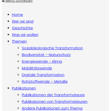
Menü
Schließen
to
umschalten
close
Home
the
Wer wir sind
search
panel.
Geschichte
Was wir wollen
Themen
Sozialökologische Transformation
Biodiversität – Naturschutz
Energiewende – Klima
Mobilitätswende
Digitale Transformation
Rohstoffwende – Metalle
Publikationen
Publikationen der Transformateure
Publikationen von Transformateuren
Andere Publikationen zum Thema