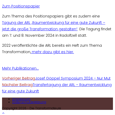
Zum Positionspapier
Zum Thema des Positionspapiers gibt es zudem eine
Tagung der ARL „Raumentwickung für eine gute Zukunft –
jetzt die große Transformation gestalten“
. Die Tagung findet
am 7. und 8. November 2024 in Radolfzell statt.
2022 veröffentlichte die ARL bereits ein Heft zum Thema
Transformation,
mehr dazu gibt es hier.
Mehr Publikationen…
Weitere
Vorheriger Beitrag
Josef Göppel Symposium 2024 – Nur Mut
Nächster Beitrag
Transfertagung der ARL – Raumentwicklung
Artikel
für eine gute Zukunft
ansehen
Impressum
Datenschutzerklärung
Copyright 2026 - Die Transformateure