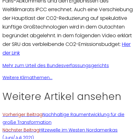
Paris-Abkommens und den Ergebnissen des
Weltklimarats IPCC errechnet. Auch eine Verschiebung
der Hauptlast der CO2-Reduzierung auf spekulative
künftige Großtechnologien wird in dem Gutachten
begründet abgelehnt. In dem folgenden Video erklärt
der SRU das verbleibende CO2-Emissionsbudget:
Hier
der Link
Mehr zum Urteil des Bundesverfassungsgerichts
Weitere Klimathemen...
Weitere Artikel ansehen
Vorheriger Beitrag
Nachhaltige Raumentwicklung für die
große Transformation
Nächster Beitrag
Hitzewelle im Westen Nordamerikas
(Juni/Juli 2021)